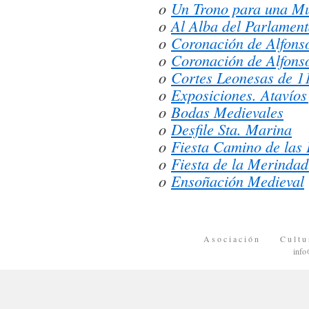
o
Un Trono para una Mu
o
Al Alba del Parlamen
o
Coronación de Alfons
o
Coronación de Alfons
o
Cortes Leonesas de 1
o
Exposiciones. Atavíos
o
Bodas Medievales
o
Desfile Sta. Marina
o
Fiesta Camino de las 
o
Fiesta de la Merinda
o
Ensoñación Medieval
A s o c i a c i ó n C u l 
info